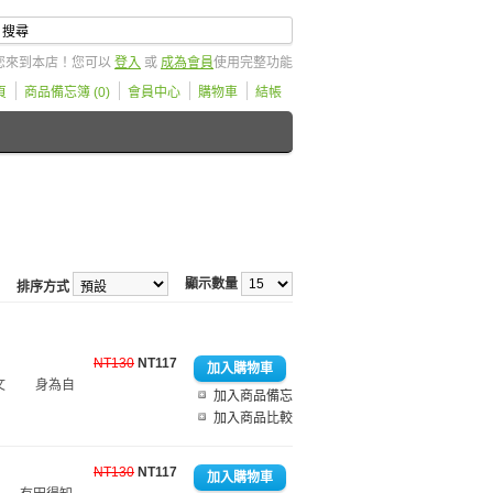
您來到本店！您可以
登入
或
成為會員
使用完整功能
頁
商品備忘簿 (0)
會員中心
購物車
結帳
顯示數量
排序方式
NT130
NT117
體中文 身為自
加入商品備忘
加入商品比較
NT130
NT117