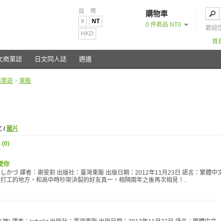
貨 幣
購物車
¥
NT
0 件商品 NT0
歡迎
HKD
首
文商業誌
日文同人誌
週邊
商業誌
>
東販
文
/
圖片
(0)
愛你
しかづ 譯者：謝旻釗 出版社：臺灣東販 出版日期：2012年11月23日 語言：繁
打工的地方，和高中時吵架決裂的好友真一，相隔兩年之後再次相見！..