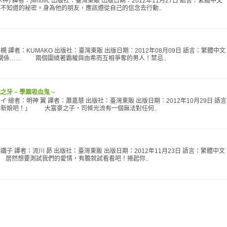
神) 譯者：jwholic 出版社：臺灣東販 出版日期：2012年11月27日 語言：繁體
不知道的秘密。身為他的朋友，應該遵從自己的信念去行動..
槻 譯者：KUMAKO 出版社：臺灣東販 出版日期：2012年08月09日 語言：繁體
關係…… 兩個圍繞著霸權與由希而互相爭奪的男人！禁忌..
牙 ~ 學園吸血鬼 ~
イ 繪者：明神 翼 譯者：蕭嘉慧 出版社：臺灣東販 出版日期：2012年10月29日 語
娘吧！」 大富豪之子‧司條光流有一個無法對任何..
鐵子 譯者：流川 昴 出版社：臺灣東販 出版日期：2012年11月23日 語言：繁體
居然想要測試我們的愛情，有膽就試看看吧！捲起你..