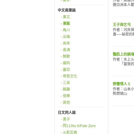
- 黑子
作者：黑娜(木
連白洲本人都
中文商業誌
- 東立
- 東販
王子與乞丐
作者：河井英
- 角川
書──秘密的
- 尖端
- 尚禾
- 長鴻
豔肌上的銷魂之
- 鮮歡
作者：水上ル
- 威向
「當我的新
- 蓋亞
- 帝思文化
- 三采
野蠻情人 5
作者：山本小
- 銘顯
熊燃燒□」 
- 倍樂
- 其他
日文同人誌
- 黑子
- 閃11/No.6/Fate Zero
- 火影忍者