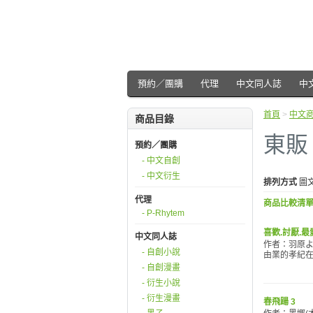
預約／團購
代理
中文同人誌
中
首頁
>
中文
商品目錄
東販
預約／團購
- 中文自創
- 中文衍生
排列方式
圖
代理
商品比較清單 
- P-Rhytem
喜歡.討厭.最
中文同人誌
作者：羽原よ
- 自創小說
由業的孝紀在
- 自創漫畫
- 衍生小說
- 衍生漫畫
春飛踼 3