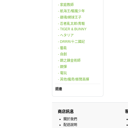
- 家庭教師
- 航海王/驅魔少年
- 銀魂/網球王子
- 忍者亂太郎/青驅
- TIGER & BUNNY
- ヘタリア
- DRRR/十二國記
- 藝能
- 自創
- 鋼之鍊金術師
- 鋼彈
- 電玩
- 其他/魔奇/振臂高揮
週邊
商店訊息
關於我們
配送說明